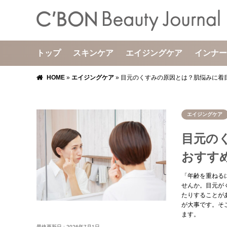
トップ
スキンケア
エイジングケア
インナー
HOME
»
エイジングケア
»
目元のくすみの原因とは？肌悩みに着
エイジングケア
目元の
おすす
「年齢を重ねる
せんか。目元が
たりすることが
が大事です。そ
ます。
最終更新日 :
2026年7月1日