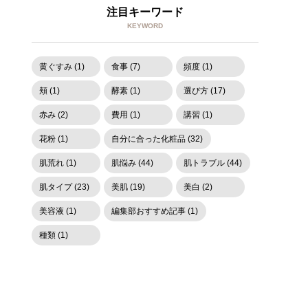
注目キーワード
KEYWORD
黄ぐすみ (1)
食事 (7)
頻度 (1)
頬 (1)
酵素 (1)
選び方 (17)
赤み (2)
費用 (1)
講習 (1)
花粉 (1)
自分に合った化粧品 (32)
肌荒れ (1)
肌悩み (44)
肌トラブル (44)
肌タイプ (23)
美肌 (19)
美白 (2)
美容液 (1)
編集部おすすめ記事 (1)
種類 (1)