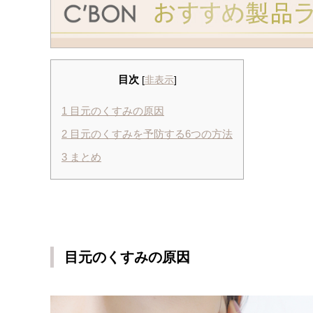
目次
[
非表示
]
1
目元のくすみの原因
2
目元のくすみを予防する6つの方法
3
まとめ
目元のくすみの原因