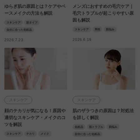
ゆらぎ肌の原因とは？ケアやベ
メンズにおすすめの毛穴ケア｜
ースメイクの方法も解説
毛穴トラブルが起こりやすい原
因も解説
スキンケア
肌タイプ
スキンケア
男性
肌悩み
自分に合った化粧品
2026.6.19
2026.7.23
スキンケア
スキンケア
顔のテカリが気になる！原因や
肌のザラつきの原因は？対処法
適切なスキンケア・メイクのコ
を詳しく解説
ツを解説
化粧品
肌トラブル
肌悩み
スキンケア
テカリ
メイク
自分に合った化粧品