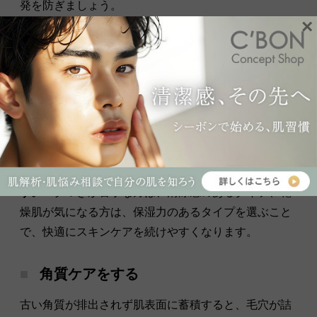
発を防ぎましょう。
×
また、
メンズ用の保湿アイテムは、現在の肌状態に合
わせて選ぶことがポイントです。
毛穴の目立ちが気に
なる方は、ビタミンC誘導体やクエン酸などを配合し
たさっぱりタイプ、肌の乾燥が気になる方は、ヒアル
ロン酸やコラーゲンなどを含むうるおいタイプを選ぶ
とよいでしょう。
さらに、
毎日使い続けられる使用感かどうかも重要で
す。
ベタつきが苦手な方は、清涼感のあるタイプ、乾
燥肌が気になる方は、保湿力のあるタイプを選ぶこと
で、快適にスキンケアを続けやすくなります。
角質ケアをする
古い角質が排出されず肌表面に蓄積すると、毛穴が詰