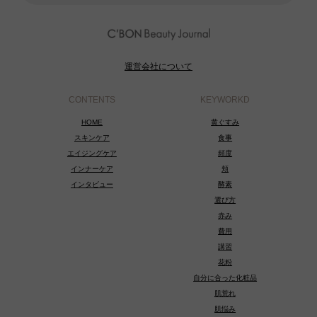
運営会社について
CONTENTS
KEYWORKD
HOME
黄ぐすみ
スキンケア
食事
エイジングケア
頻度
インナーケア
頬
インタビュー
酵素
選び方
赤み
費用
講習
花粉
自分に合った化粧品
肌荒れ
肌悩み