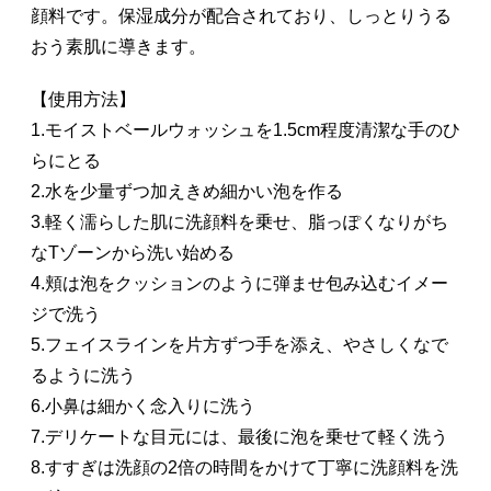
顔料です。保湿成分が配合されており、しっとりうる
おう素肌に導きます。
【使用方法】
1.モイストベールウォッシュを1.5cm程度清潔な手のひ
らにとる
2.水を少量ずつ加えきめ細かい泡を作る
3.軽く濡らした肌に洗顔料を乗せ、脂っぽくなりがち
なTゾーンから洗い始める
4.頬は泡をクッションのように弾ませ包み込むイメー
ジで洗う
5.フェイスラインを片方ずつ手を添え、やさしくなで
るように洗う
6.小鼻は細かく念入りに洗う
7.デリケートな目元には、最後に泡を乗せて軽く洗う
8.すすぎは洗顔の2倍の時間をかけて丁寧に洗顔料を洗