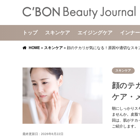
トップ
スキンケア
エイジングケア
インナー
HOME
»
スキンケア
»
顔のテカリが気になる！原因や適切なスキ
スキンケア
顔のテ
ケア・
朝にしっかりス
ませんか。皮脂
回は、肌がテカ
ご紹介します。
最終更新日 :
2026年6月22日