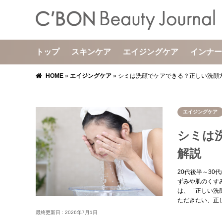
トップ
スキンケア
エイジングケア
インナー
HOME
»
エイジングケア
»
シミは洗顔でケアできる？正しい洗顔
エイジングケア
シミは
解説
20代後半～30
ずみや肌のくす
は、「正しい洗
ただきたい、正
最終更新日 :
2026年7月1日