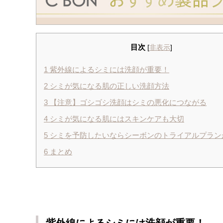
目次
[
非表示
]
1
紫外線によるシミには洗顔が重要！
2
シミが気になる肌の正しい洗顔方法
3
【注意】ゴシゴシ洗顔はシミの悪化につながる
4
シミが気になる肌にはスキンケアも大切
5
シミを予防したいならシーボンのトライアルプラン
6
まとめ
紫外線によるシミには洗顔が重要！