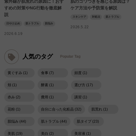
紫外線が肌荒れの原因に！おす
肌のゴワつきを感じる原因は？
すめの対策やNG行動を徹底解
ケア方法や予防策を解説
説
スキンケア
対処法
肌トラブル
日やけ止め
肌トラブル
肌悩み
2026.5.22
2026.6.19
人気のタグ
Popular Tag
黄ぐすみ (1)
食事 (7)
頻度 (1)
頬 (1)
酵素 (1)
選び方 (17)
赤み (2)
費用 (1)
講習 (1)
花粉 (1)
自分に合った化粧品 (32)
肌荒れ (1)
肌悩み (44)
肌トラブル (44)
肌タイプ (23)
美肌 (19)
美白 (2)
美容液 (1)