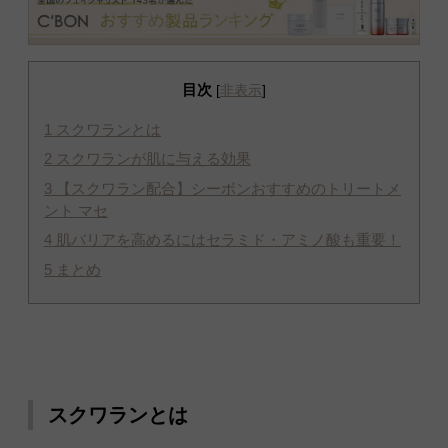
目次
[
非表示
]
1
スクワランとは
2
スクワランが肌に与える効果
3
【スクワラン配合】シーボンおすすめのトリートメ
ント マセ
4
肌バリアを高めるにはセラミド・アミノ酸も重要！
5
まとめ
スクワランとは