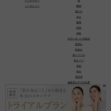
インナーケア
頬
インタビュー
酵素
選び方
赤み
費用
講習
花粉
自分に合った化粧品
肌荒れ
肌悩み
肌トラブル
肌タイプ
美肌
美白
美容液
編集部おすすめ記事
種類