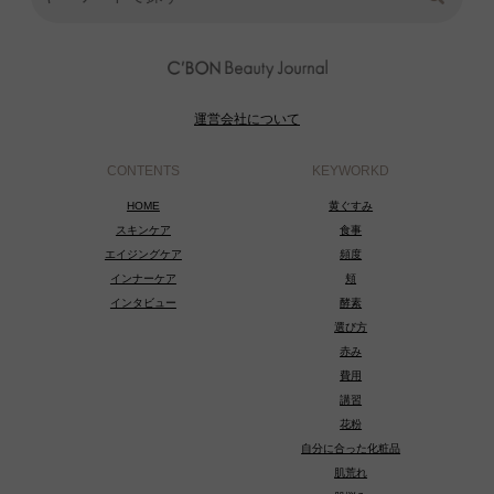
運営会社について
CONTENTS
KEYWORKD
HOME
黄ぐすみ
スキンケア
食事
エイジングケア
頻度
インナーケア
頬
インタビュー
酵素
選び方
赤み
費用
講習
花粉
自分に合った化粧品
肌荒れ