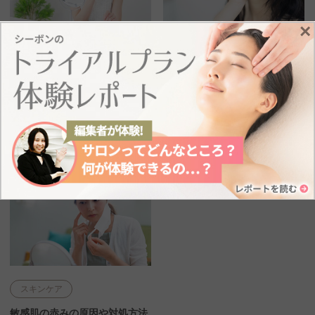
×
スキンケア
エイジングケア
敏感肌で毛穴が気になる原因
敏感肌のエイジングケアのポイ
は？対処法と適度なケア方法を
ント！化粧品の選び方も解説
解説
エイジングケア
敏感肌
肌タイプ
敏感肌
毛穴
洗顔
自分に合った化粧品
2024.3.27
2024.3.27
スキンケア
敏感肌の赤みの原因や対処方法