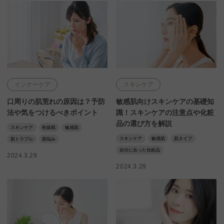
インナーケア
スキンケア
口周りの肌荒れの原因は？予防
敏感肌向けスキンケアの基礎知
法や気をつけるべきポイント
識！スキンケアの注意点や化粧
品の選び方を解説
スキンケア
乾燥肌
敏感肌
スキンケア
敏感肌
肌タイプ
肌トラブル
肌悩み
自分に合った化粧品
2024.3.29
2024.3.29