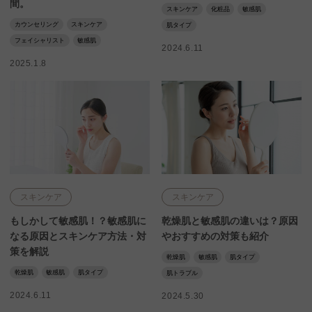
間。
スキンケア
化粧品
敏感肌
カウンセリング
スキンケア
肌タイプ
フェイシャリスト
敏感肌
2024.6.11
2025.1.8
スキンケア
スキンケア
もしかして敏感肌！？敏感肌に
乾燥肌と敏感肌の違いは？原因
なる原因とスキンケア方法・対
やおすすめの対策も紹介
策を解説
乾燥肌
敏感肌
肌タイプ
乾燥肌
敏感肌
肌タイプ
肌トラブル
2024.6.11
2024.5.30