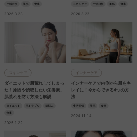
生活習慣
美肌
食事
スキンケア
生活習慣
美肌
食事
2026.3.23
2026.3.23
スキンケア
インナーケア
ダイエットで肌荒れしてしまっ
インナーケアで内側から肌をキ
た！原因や摂取したい栄養素、
レイに！今からできる4つの方
肌荒れを防ぐ方法も解説
法
ダイエット
肌トラブル
肌悩み
生活習慣
美肌
食事
食事
2024.11.14
2025.1.22