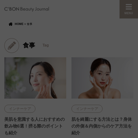
MENU
HOME
»
食事
食事
Tag
インナーケア
インナーケア
美肌を意識する人におすすめの
肌を綺麗にする方法とは？身体
飲み物6選！摂る際のポイント
の外側＆内側からのケア方法を
も紹介
紹介