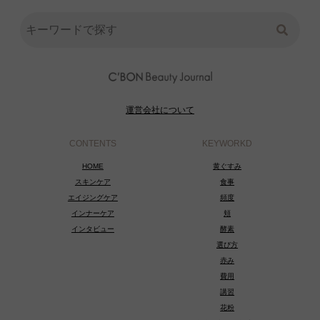
運営会社について
CONTENTS
KEYWORKD
HOME
黄ぐすみ
スキンケア
食事
エイジングケア
頻度
インナーケア
頬
インタビュー
酵素
選び方
赤み
費用
講習
花粉