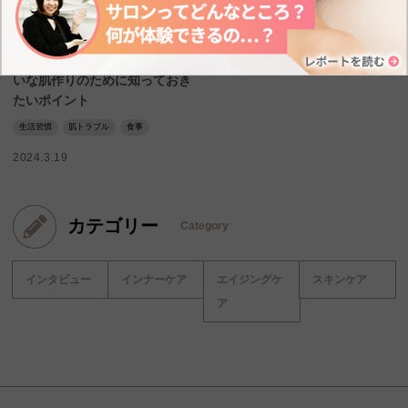
インナーケア
肌荒れはお酒と関係ある？きれ
いな肌作りのために知っておき
たいポイント
生活習慣
肌トラブル
食事
2024.3.19
カテゴリー
Category
インタビュー
インナーケア
エイジングケ
スキンケア
ア