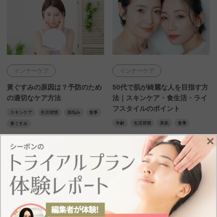
インナーケア
インナーケア
黃ぐすみの原因は？予防のため
50代で肌が綺麗な人を目指す方
の適切なケア方法
法｜スキンケア・食生活・ライ
フスタイルのポイント
スキンケア
生活習慣
肌悩み
食事
年齢
生活習慣
美肌
食事
黄ぐすみ
×
2024.8.22
2024.10.28