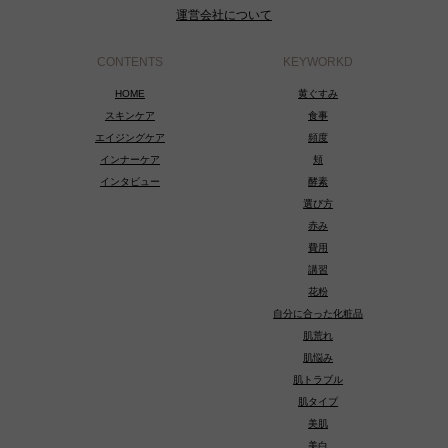
運営会社について
CONTENTS
KEYWORKD
HOME
黄ぐすみ
スキンケア
食事
エイジングケア
頻度
インナーケア
頬
インタビュー
酵素
選び方
赤み
費用
講習
花粉
自分に合った化粧品
肌荒れ
肌悩み
肌トラブル
肌タイプ
美肌
美白