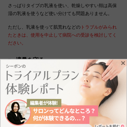
さっぱりタイプの乳液を使い、乾燥しやすい頬は高保
湿の乳液を使うなど使い分けても問題ありません。
ただし、乳液を使って肌荒れなどの
トラブルがみられ
たときは、使用を中止して病院への受診を検討してく
ださい。
適量を守る
×
乳液をつけるときは、適量を守って使うことが大切で
す。
スキンケア製品によって適量が異なる場合がある
ため、パッケージを良く見てから使用しましょう。
ベタつきが気になると使用量を控えがちですが、
少な
すぎると肌と手のひらの間に摩擦が起きやすくなる
た
め注意が必要です。