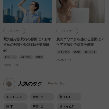
スキンケア
スキンケア
紫外線が肌荒れの原因に！おす
肌のゴワつきを感じる原因は？
すめの対策やNG行動を徹底解
ケア方法や予防策を解説
説
スキンケア
対処法
肌トラブル
日やけ止め
肌トラブル
肌悩み
2026.5.22
2026.6.19
人気のタグ
Popular Tag
黄ぐすみ (1)
食事 (7)
頻度 (1)
頬 (1)
酵素 (1)
選び方 (17)