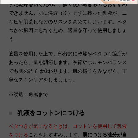
また
乾燥を防ぐために、多く使い過ぎるのもおすすめ
できません。
肌に浸透（※）せずに残った乳液が、ニ
キビや肌荒れなどのリスクを高めてしまいます。ベタ
つきの原因にもなるため、適量を守って使用しましょ
う。
適量を使用した上で、部分的に乾燥やベタつく箇所が
あったら、量を調節します。季節やホルモンバランス
でも肌の調子は変わります。肌の様子をみながら、丁
寧なスキンケアをしましょう。
※浸透：角層まで
乳液をコットンにつける
ベタつきが気になるときは、コットンを使用して乳液
をつける
ことをおすすめします。
肌につける油分が自