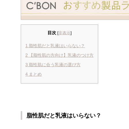
目次
[
非表示
]
1
脂性肌だと乳液はいらない？
2
【脂性肌の方向け】乳液のつけ方
3
脂性肌に合う乳液の選び方
4
まとめ
脂性肌だと乳液はいらない？