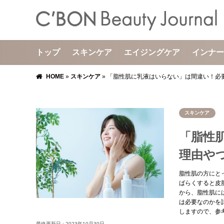
トップ
スキンケア
エイジングケア
インナー
HOME
»
スキンケア
»
「脂性肌に乳液はいらない」は間違い！必
スキンケア
「脂性
理由や
脂性肌の方にと
ばらくすると皮
から、脂性肌に
は必要なのかを
しますので、参
最終更新日 :
2023年10月30日