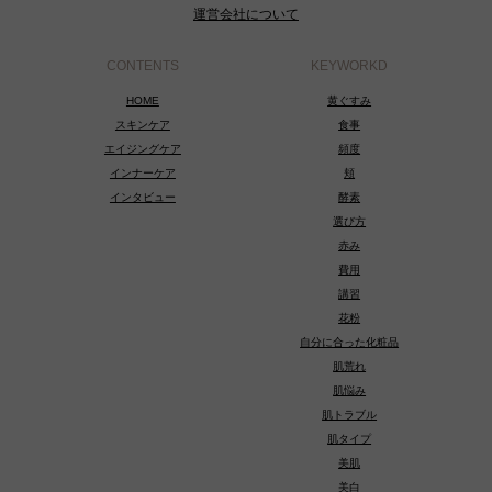
運営会社について
CONTENTS
KEYWORKD
HOME
黄ぐすみ
スキンケア
食事
エイジングケア
頻度
インナーケア
頬
インタビュー
酵素
選び方
赤み
費用
講習
花粉
自分に合った化粧品
肌荒れ
肌悩み
肌トラブル
肌タイプ
美肌
美白