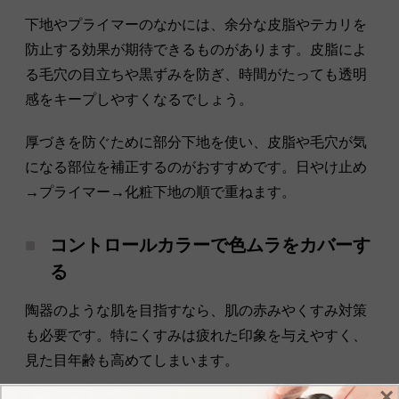
下地やプライマーのなかには、余分な皮脂やテカリを
防止する効果が期待できるものがあります。皮脂によ
る毛穴の目立ちや黒ずみを防ぎ、時間がたっても透明
感をキープしやすくなるでしょう。
厚づきを防ぐために部分下地を使い、皮脂や毛穴が気
になる部位を補正するのがおすすめです。日やけ止め
→プライマー→化粧下地の順で重ねます。
コントロールカラーで色ムラをカバーす
る
陶器のような肌を目指すなら、肌の赤みやくすみ対策
も必要です。特にくすみは疲れた印象を与えやすく、
見た目年齢も高めてしまいます。
×