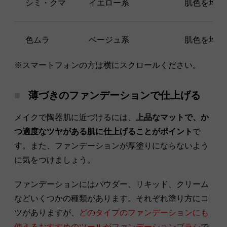
シミ・クマ
イエロー系
肌色を均一
色ムラ
ベージュ系
肌色を均一
※スマートフォンの方は横にスクロールください。
薄づきのファンデーションで仕上げる
メイクで陶器肌に近づけるには、
上品なマットで、か
つ適度なツヤがある肌に仕上げることがポイント
で
す。また、ファンデーションが厚塗りにならないよう
に気をつけましょう。
ファンデーションにはパウダー、リキッド、クリーム
などいくつかの種類があります。それぞれ塗り方にコ
ツがありますが、
どのタイプのファンデーションにも
使えるおすすめのツールがファンデーションブラシ
で