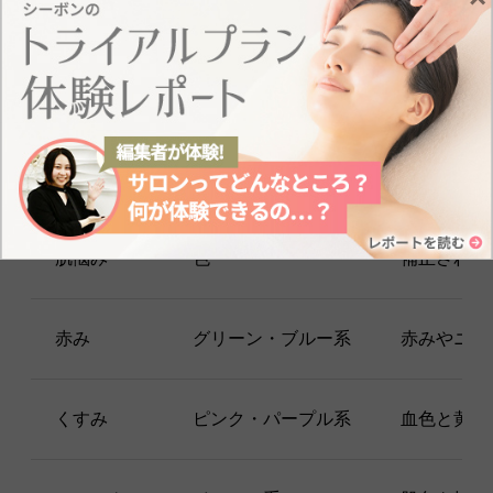
均一で美しい肌を作りたい方には、コントロールカラ
ーがおすすめ
です。下地にコントロールカラーを使う
と、悩みに合わせた色補正ができます。
肌悩みに合った使い分けをするために、色の選び方を
覚えておきましょう。気になる部分に自分が補いたい
色を薄く伸ばして使ってください。
肌悩み
色
補正される
赤み
グリーン・ブルー系
赤みやニキ
くすみ
ピンク・パープル系
血色と黄ぐ