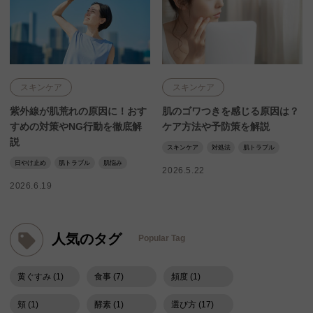
スキンケア
スキンケア
紫外線が肌荒れの原因に！おす
肌のゴワつきを感じる原因は？
すめの対策やNG行動を徹底解
ケア方法や予防策を解説
説
スキンケア
対処法
肌トラブル
日やけ止め
肌トラブル
肌悩み
2026.5.22
2026.6.19
人気のタグ
Popular Tag
黄ぐすみ (1)
食事 (7)
頻度 (1)
頬 (1)
酵素 (1)
選び方 (17)