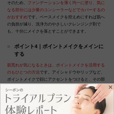
そのため、
ファンデーションを薄く均一に塗り、気に
なる部分には少量のコンシーラーなどでカバーするの
がおすすめ
です。ベースメイクを控えめにすれば肌へ
の負担が減り、洗浄力のやさしいクレンジング剤で
も、十分にメイクを落とすことができます。
ポイント4｜ポイントメイクをメインに
する
肌荒れが気になるときは、ポイントメイクを活用する
のもひとつの方法
です。アイシャドウやリップなど、
ポイントメイクで顔にアクセントをつけると、その部
×
分に相手の視線が集中しやすくなります。薄化粧の印
象を与えずに、肌荒れが気になる部分をカモフラージ
ュできるでしょう。
ただし、ポイントメイクを濃くしたときは、洗浄力が