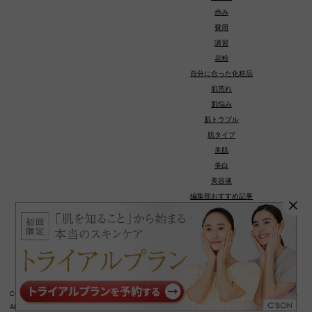
赤み
費用
講習
花粉
自分に合った化粧品
肌荒れ
肌悩み
肌トラブル
肌タイプ
美肌
美白
美容液
編集部おすすめ記事
種類
COPYRIGHT © 若々しい美肌へ導くスキンケアお役立ちメディア：シーボンビューティージャーナル.
ALL RIGHTS RESERVED.