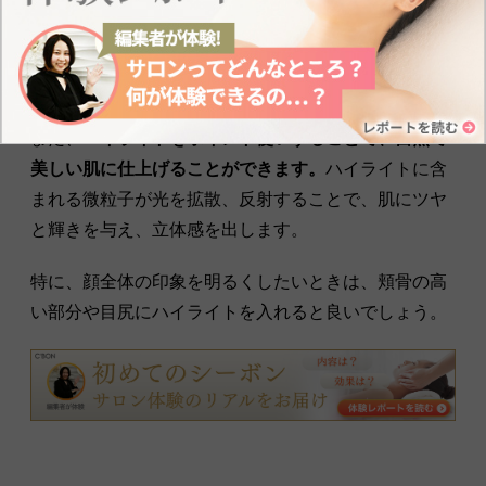
高いクレンジング剤が必要になります。
濃すぎるメイ
クは肌に負担がかかるため、ポイントメイクも同様に
適度な濃さにすることが大切
です。
また、
ハイライトをポイント使いすることで、自然で
美しい肌に仕上げることができます。
ハイライトに含
まれる微粒子が光を拡散、反射することで、肌にツヤ
と輝きを与え、立体感を出します。
特に、顔全体の印象を明るくしたいときは、頬骨の高
い部分や目尻にハイライトを入れると良いでしょう。