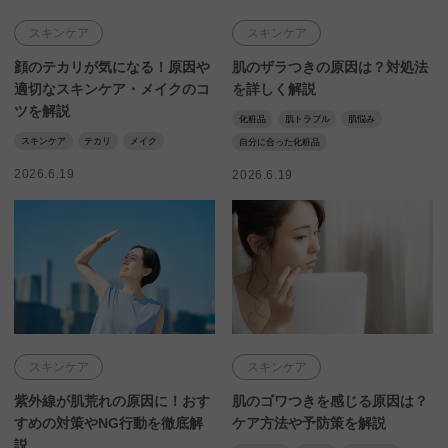
スキンケア
スキンケア
顔のテカリが気になる！原因や
肌のザラつきの原因は？対処法
適切なスキンケア・メイクのコ
を詳しく解説
ツを解説
化粧品
肌トラブル
肌悩み
スキンケア
テカリ
メイク
自分に合った化粧品
2026.6.19
2026.6.19
スキンケア
スキンケア
紫外線が肌荒れの原因に！おす
肌のゴワつきを感じる原因は？
すめの対策やNG行動を徹底解
ケア方法や予防策を解説
説