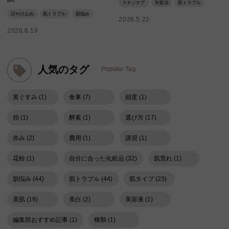
スキンケア
対処法
肌トラブル
日やけ止め
肌トラブル
肌悩み
2026.5.22
2026.6.19
人気のタグ
Popular Tag
黄ぐすみ (1)
食事 (7)
頻度 (1)
頬 (1)
酵素 (1)
選び方 (17)
赤み (2)
費用 (1)
講習 (1)
花粉 (1)
自分に合った化粧品 (32)
肌荒れ (1)
肌悩み (44)
肌トラブル (44)
肌タイプ (23)
美肌 (19)
美白 (2)
美容液 (1)
編集部おすすめ記事 (1)
種類 (1)