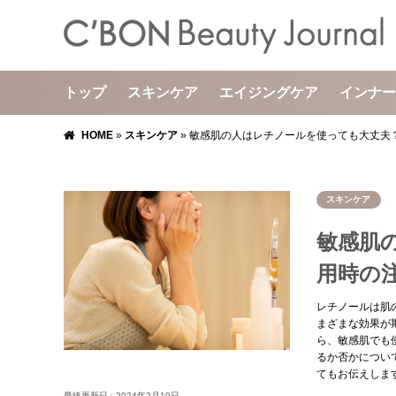
トップ
スキンケア
エイジングケア
インナー
HOME
»
スキンケア
»
敏感肌の人はレチノールを使っても大丈夫
スキンケア
敏感肌
用時の
レチノールは肌
まざまな効果が
ら、敏感肌でも
るか否かについ
てもお伝えしま
最終更新日 :
2024年2月19日