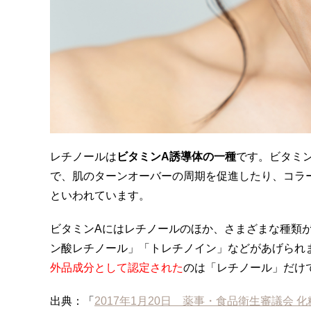
レチノールは
ビタミンA誘導体の一種
です。ビタミ
で、肌のターンオーバーの周期を促進したり、コラ
といわれています。
ビタミンAにはレチノールのほか、さまざまな種類
ン酸レチノール」「トレチノイン」などがあげられ
外品成分として認定された
のは「レチノール」だけ
出典：「
2017年1月20日 薬事・食品衛生審議会 