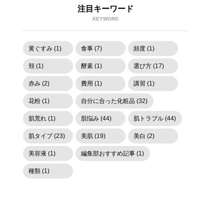
注目キーワード
KEYWORD
黄ぐすみ (1)
食事 (7)
頻度 (1)
頬 (1)
酵素 (1)
選び方 (17)
赤み (2)
費用 (1)
講習 (1)
花粉 (1)
自分に合った化粧品 (32)
肌荒れ (1)
肌悩み (44)
肌トラブル (44)
肌タイプ (23)
美肌 (19)
美白 (2)
美容液 (1)
編集部おすすめ記事 (1)
種類 (1)