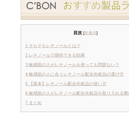
目次
[
非表示
]
1
そもそもレチノールとは？
2
レチノールで期待できる効果
3
敏感肌の人がレチノールを使っても問題ない？
4
敏感肌の人に合うレチノール配合化粧品の選び方
5
【基本】レチノール配合化粧品の使い方
6
敏感肌の人がレチノール配合化粧品を取り入れる際
7
まとめ