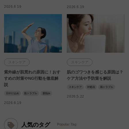
2026.6.19
2026.6.19
スキンケア
スキンケア
紫外線が肌荒れの原因に！おす
肌のゴワつきを感じる原因は？
すめの対策やNG行動を徹底解
ケア方法や予防策を解説
説
スキンケア
対処法
肌トラブル
日やけ止め
肌トラブル
肌悩み
2026.5.22
2026.6.19
人気のタグ
Popular Tag