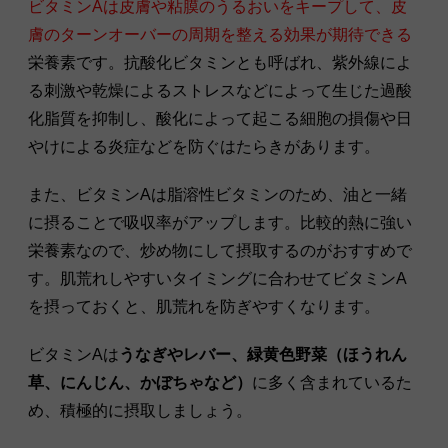
ビタミンAは皮膚や粘膜のうるおいをキープして、皮
膚のターンオーバーの周期を整える効果が期待できる
栄養素です。抗酸化ビタミンとも呼ばれ、紫外線によ
る刺激や乾燥によるストレスなどによって生じた過酸
化脂質を抑制し、酸化によって起こる細胞の損傷や日
やけによる炎症などを防ぐはたらきがあります。
また、ビタミンAは脂溶性ビタミンのため、油と一緒
に摂ることで吸収率がアップします。比較的熱に強い
栄養素なので、炒め物にして摂取するのがおすすめで
す。肌荒れしやすいタイミングに合わせてビタミンA
を摂っておくと、肌荒れを防ぎやすくなります。
ビタミンAは
うなぎやレバー、緑黄色野菜（ほうれん
草、にんじん、かぼちゃなど）
に多く含まれているた
め、積極的に摂取しましょう。