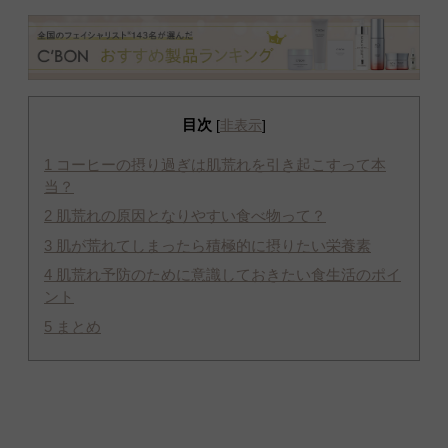
目次
[
非表示
]
1
コーヒーの摂り過ぎは肌荒れを引き起こすって本
当？
2
肌荒れの原因となりやすい食べ物って？
3
肌が荒れてしまったら積極的に摂りたい栄養素
4
肌荒れ予防のために意識しておきたい食生活のポイ
ント
5
まとめ