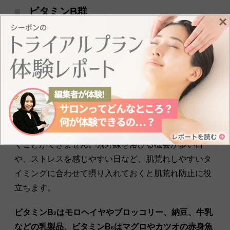
ビタミンB群
×
ビタミンBは肌の健康に欠かせない栄養素
です。ビタ
ミンBが不足すると肌の再生に直結するため、肌荒れ
の原因になってしまいます。特に
ビタミンB
とビタミ
2
ンB
は細胞の再生を促したり、ホルモンバランスを整
6
えたりするはたらきがある
ので、不足しないよう意識
する必要があります。
またビタミンBは体内で合成できず、体内に溜めてお
くことができません。紫外線を浴びる機会が多い日
や、ストレスを感じやすい日など、肌荒れしやすいタ
イミングに合わせて摂り入れておくと肌荒れ防止に役
立ちます。
ビタミンB
はモロヘイヤやブロッコリー、納豆、牛乳
2
などの乳製品、ビタミンB
はマグロやカツオの赤身魚
6