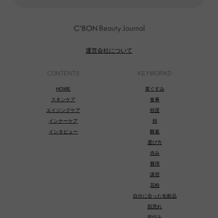
運営会社について
CONTENTS
KEYWORKD
HOME
黄ぐすみ
スキンケア
食事
エイジングケア
頻度
インナーケア
頬
インタビュー
酵素
選び方
赤み
費用
講習
花粉
自分に合った化粧品
肌荒れ
肌悩み