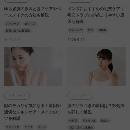
ゆらぎ肌の原因とは？ケアやベ
メンズにおすすめの毛穴ケア｜
ースメイクの方法も解説
毛穴トラブルが起こりやすい原
因も解説
スキンケア
肌タイプ
スキンケア
男性
肌悩み
自分に合った化粧品
2026.6.19
2026.7.23
スキンケア
スキンケア
顔のテカリが気になる！原因や
肌のザラつきの原因は？対処法
適切なスキンケア・メイクのコ
を詳しく解説
ツを解説
化粧品
肌トラブル
肌悩み
スキンケア
テカリ
メイク
自分に合った化粧品