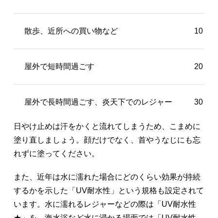
散歩、近所への買い物など
10～2
屋外で短時間過ごす
20～4
屋外で長時間過ごす、炎天下でのレジャー
30～5
日やけ止めは汗をかくと流れてしまうため、こまめに
塗り直しましょう。顔だけでなく、首やうなじにも忘
れずに塗ってください。
また、近年は水に濡れた場合にどのくらい効果が持続
するかを示した「UV耐水性」という規格も設定されて
います。水に濡れるレジャーなどの際は「UV耐水性
★」を、海水浴など水に浸かる場面では「UV耐水性