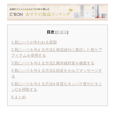
目次
[
非表示
]
1
肌にハリが失われる原因
2
肌にハリを与える方法1.保湿成分に着目した肌ケア
アイテムを使用する
3
肌にハリを与える方法2.紫外線対策を徹底する
4
肌にハリを与える方法3.頭皮をセルフマッサージす
る
5
肌にハリを与える方法4.良質なタンパク質やビタミ
ンCを摂取する
6
まとめ