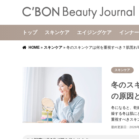
トップ
スキンケア
エイジングケア
インナー
HOME
»
スキンケア
»
冬のスキンケアは何を重視すべき？肌荒れ
スキンケア
冬のス
の原因
冬になると、乾
燥する冬は肌に
重視すべきスキ
最終更新日 :
2026