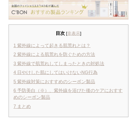
目次
[
非表示
]
1
紫外線によって起きる肌荒れとは？
2
紫外線による肌荒れを防ぐための方法
3
紫外線で肌荒れしてしまったときの対処法
4
日やけした肌にしてはいけないNG行為
5
紫外線対策におすすめのシーボン製品
6
予防美白（※）、紫外線を浴びた後のケアにおすす
めのシーボン製品
7
まとめ