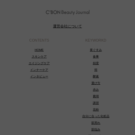
運営会社について
CONTENTS
KEYWORKD
HOME
黄ぐすみ
スキンケア
食事
エイジングケア
頻度
インナーケア
頬
インタビュー
酵素
選び方
赤み
費用
講習
花粉
自分に合った化粧品
肌荒れ
肌悩み