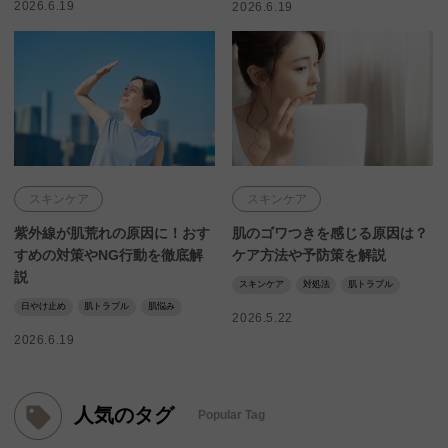
2026.6.19
2026.6.19
スキンケア
スキンケア
紫外線が肌荒れの原因に！おす
肌のゴワつきを感じる原因は？
すめの対策やNG行動を徹底解
ケア方法や予防策を解説
説
スキンケア
対処法
肌トラブル
日やけ止め
肌トラブル
肌悩み
2026.5.22
2026.6.19
人気のタグ
Popular Tag