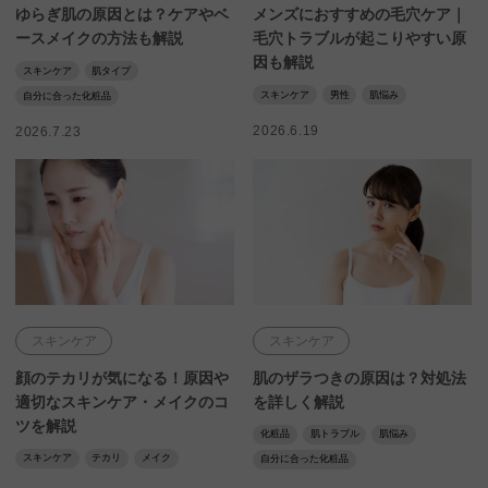
ゆらぎ肌の原因とは？ケアやベ
メンズにおすすめの毛穴ケア｜
ースメイクの方法も解説
毛穴トラブルが起こりやすい原
因も解説
スキンケア
肌タイプ
スキンケア
男性
肌悩み
自分に合った化粧品
2026.6.19
2026.7.23
スキンケア
スキンケア
顔のテカリが気になる！原因や
肌のザラつきの原因は？対処法
適切なスキンケア・メイクのコ
を詳しく解説
ツを解説
化粧品
肌トラブル
肌悩み
スキンケア
テカリ
メイク
自分に合った化粧品