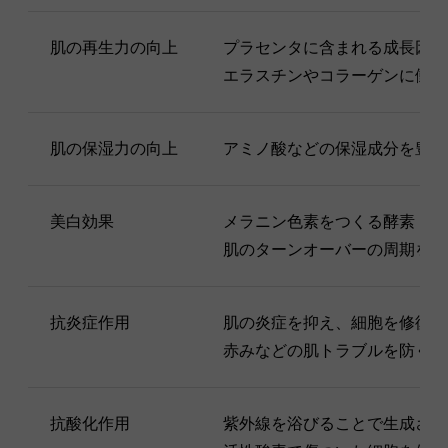
肌の再生力の向上
プラセンタに含まれる成長因子
エラスチンやコラーゲンに働き
肌の保湿力の向上
アミノ酸などの保湿成分を豊富
美白効果
メラニン色素をつくる酵素（チ
肌のターンオーバーの周期を促
抗炎症作用
肌の炎症を抑え、細胞を修復す
赤みなどの肌トラブルを防ぐ。
抗酸化作用
紫外線を浴びることで生成され