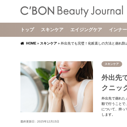
トップ
スキンケア
エイジングケア
インナー
HOME
»
スキンケア
»
外出先でも完璧！化粧直しの方法と崩れ防
スキンケア
外出先
クニッ
外出先で崩れた
順で行うことで
について、持っ
します。
最終更新日 :
2025年12月15日