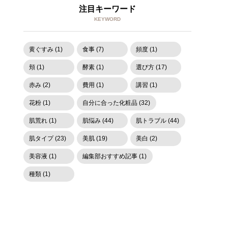
注目キーワード
KEYWORD
黄ぐすみ (1)
食事 (7)
頻度 (1)
頬 (1)
酵素 (1)
選び方 (17)
赤み (2)
費用 (1)
講習 (1)
花粉 (1)
自分に合った化粧品 (32)
肌荒れ (1)
肌悩み (44)
肌トラブル (44)
肌タイプ (23)
美肌 (19)
美白 (2)
美容液 (1)
編集部おすすめ記事 (1)
種類 (1)