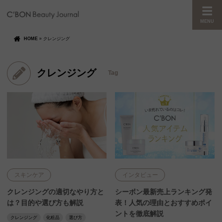
MENU
HOME
»
クレンジング
クレンジング
Tag
スキンケア
インタビュー
クレンジングの適切なやり方と
シーボン最新売上ランキング発
は？目的や選び方も解説
表！人気の理由とおすすめポイ
ントを徹底解説
クレンジング
化粧品
選び方