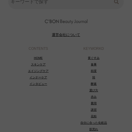
運営会社について
CONTENTS
KEYWORKD
HOME
黄ぐすみ
スキンケア
食事
エイジングケア
頻度
インナーケア
頬
インタビュー
酵素
選び方
赤み
費用
講習
花粉
自分に合った化粧品
肌荒れ