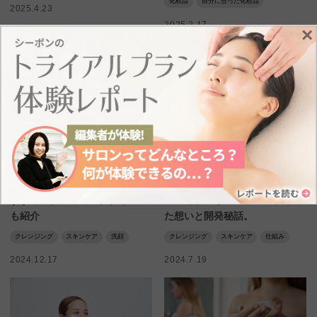
化粧品
自分に合った化粧品
2025.4.23
2025.2.17
×
スキンケア
インタビュー
朝クレンジングのメリット｜お
発売から30年、
すすめのクレンジングクリーム
「マセ」のリニューアルに込め
も紹介
た想いと開発秘話。
クレンジング
スキンケア
洗顔
クレンジング
スキンケア
仕組み
2024.12.17
2024.7.19