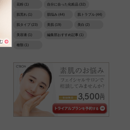
花粉 (1)
自分に合った化粧品 (32)
肌荒れ (1)
肌悩み (44)
肌トラブル (44)
肌タイプ (23)
美肌 (19)
美白 (2)
美容液 (1)
編集部おすすめ記事 (1)
種類 (1)