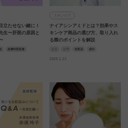
スキンケア
目立たせない鍵に！
ナイアシンアミドとは？効果やス
先生〜肝斑の原因と
キンケア商品の選び方、取り入れ
〜
る際のポイントを解説
法
皮膚科医監修
シミ
シワ
化粧品
成分
2025.1.22