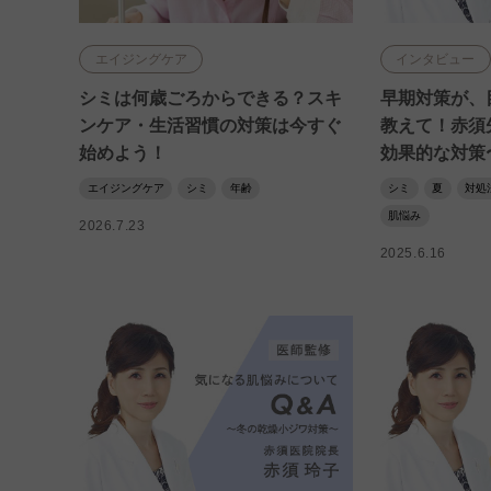
エイジングケア
インタビュー
シミは何歳ごろからできる？スキ
早期対策が、
ンケア・生活習慣の対策は今すぐ
教えて！赤須
始めよう！
効果的な対策
エイジングケア
シミ
年齢
シミ
夏
対処
肌悩み
2026.7.23
2025.6.16