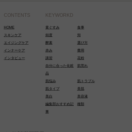
CONTENTS
KEYWORKD
HOME
黄ぐすみ
食事
スキンケア
頻度
頬
エイジングケア
酵素
選び方
インナーケア
赤み
費用
インタビュー
講習
花粉
自分に合った化粧
肌荒れ
品
肌悩み
肌トラブル
肌タイプ
美肌
美白
美容液
編集部おすすめ記
種類
事