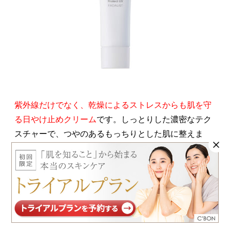
紫外線だけでなく、乾燥によるストレスからも肌を守
る日やけ止めクリーム
です。しっとりした濃密なテク
スチャーで、つやのあるもっちりとした肌に整えま
す。
独自技術「モイストプロテクターⅢ」の3相構造によ
り、紫外線散乱剤が均一に広がり、白浮きを抑えま
す。
肌への負担に配慮しながら、うるおいを保てるの
がポイントです。