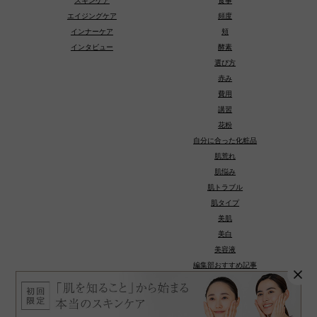
スキンケア
食事
エイジングケア
頻度
インナーケア
頬
インタビュー
酵素
選び方
赤み
費用
講習
花粉
自分に合った化粧品
肌荒れ
肌悩み
肌トラブル
肌タイプ
美肌
美白
美容液
編集部おすすめ記事
種類