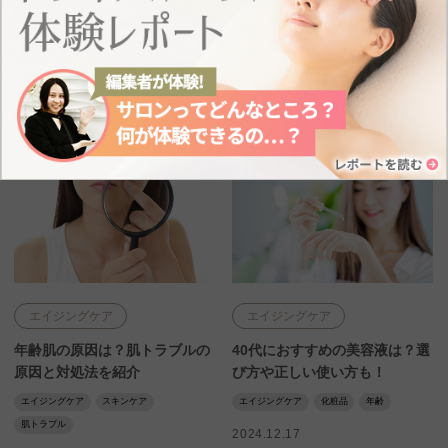
顔の特徴や効果的な肌ケア方法
は？肌の特徴や選び方も解説
も紹介
50代
エイジングケア
クレンジング
エイジングケア
クマ
シワ
保湿
化粧品
自分に合った化粧品
化粧品
2025.2.17
2025.3.12
エイジングケア
エイジングケア
年齢肌の原因は？肌トラブルの
40代におすすめの美容液は？選
原因と対処法を紹介
び方や正しい使い方も！
エイジングケア
スキンケア
エイジングケア
化粧品
年齢
肌トラブル
2024.12.17