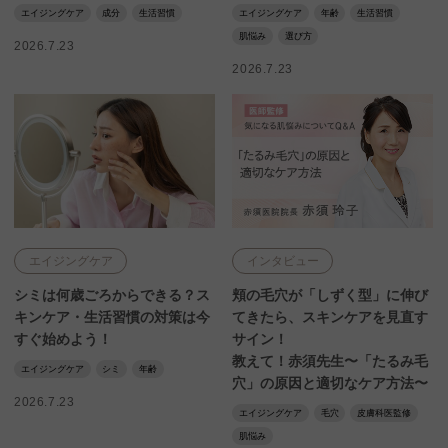
エイジングケア
成分
生活習慣
エイジングケア
年齢
生活習慣
肌悩み
選び方
2026.7.23
2026.7.23
エイジングケア
インタビュー
シミは何歳ごろからできる？ス
頬の毛穴が「しずく型」に伸び
キンケア・生活習慣の対策は今
てきたら、スキンケアを見直す
すぐ始めよう！
サイン！
教えて！赤須先生〜「たるみ毛
エイジングケア
シミ
年齢
穴」の原因と適切なケア方法〜
2026.7.23
エイジングケア
毛穴
皮膚科医監修
肌悩み