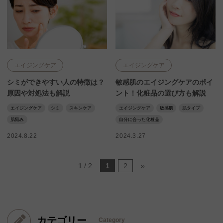
エイジングケア
エイジングケア
シミができやすい人の特徴は？
敏感肌のエイジングケアのポイ
原因や対処法も解説
ント！化粧品の選び方も解説
エイジングケア
シミ
スキンケア
エイジングケア
敏感肌
肌タイプ
肌悩み
自分に合った化粧品
2024.8.22
2024.3.27
1 / 2
1
2
»
カテゴリー
Category