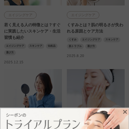
エイジングケア
エイジングケア
若く見える人の特徴とは？すぐ
くすみとは？肌の明るさが失わ
に実践したいスキンケア・生活
れる原因とケア方法
習慣も紹介
くすみ
エイジングケア
スキンケア
エイジングケア
スキンケア
化粧品
肌トラブル
選び方
選び方
2025.8.20
2025.12.15
×
エイジングケア
エイジングケア
老け顔に見える原因とは？老け
50代におすすめのクレンジング