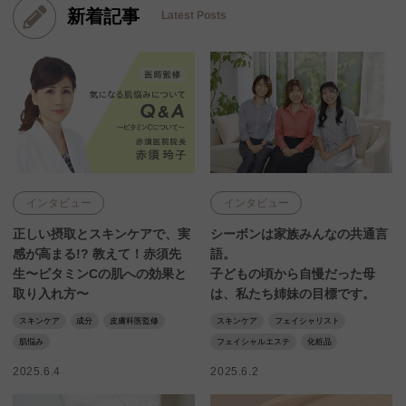
新着記事
Latest Posts
インタビュー
インタビュー
正しい摂取とスキンケアで、実
シーボンは家族みんなの共通言
感が高まる!? 教えて！赤須先
語。
生〜ビタミンCの肌への効果と
子どもの頃から自慢だった母
取り入れ方〜
は、私たち姉妹の目標です。
スキンケア
成分
皮膚科医監修
スキンケア
フェイシャリスト
肌悩み
フェイシャルエステ
化粧品
2025.6.4
2025.6.2