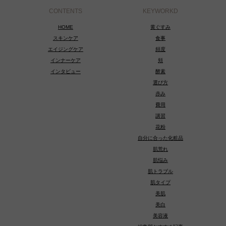
CONTENTS
KEYWORKD
HOME
黄ぐすみ
スキンケア
食事
エイジングケア
頻度
インナーケア
頬
インタビュー
酵素
選び方
赤み
費用
講習
花粉
自分に合った化粧品
肌荒れ
肌悩み
肌トラブル
肌タイプ
美肌
美白
美容液