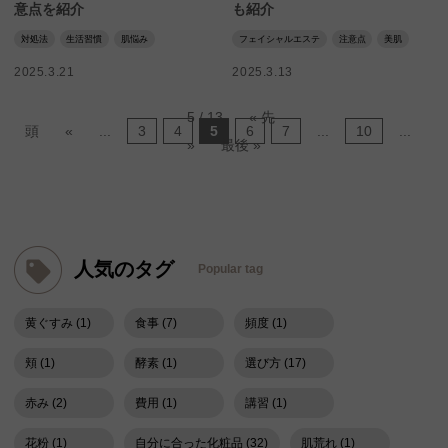
意点を紹介
も紹介
対処法
生活習慣
肌悩み
フェイシャルエステ
注意点
美肌
2025.3.21
2025.3.13
5 / 13
« 先
頭
«
...
3
4
5
6
7
...
10
...
»
最後 »
人気のタグ
Popular tag
黄ぐすみ (1)
食事 (7)
頻度 (1)
頬 (1)
酵素 (1)
選び方 (17)
赤み (2)
費用 (1)
講習 (1)
花粉 (1)
自分に合った化粧品 (32)
肌荒れ (1)