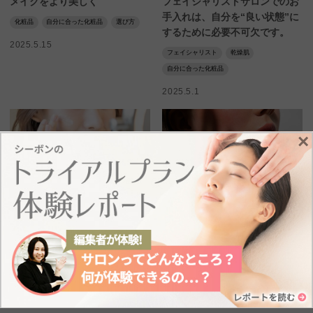
メイクをより美しく
フェイシャリストサロンでのお
手入れは、自分を“良い状態”に
化粧品
自分に合った化粧品
選び方
するために必要不可欠です。
2025.5.15
フェイシャリスト
乾燥肌
自分に合った化粧品
2025.5.1
×
スキンケア
スキンケア
日やけ止めは毎日塗ったほうが
唇が日やけしたらどうする？症
よい？その理由と日やけ止めの
状と対処法、予防法まで詳しく
選び方を解説
解説
化粧品
日やけ止め
選び方
夏
日やけ止め
肌トラブル