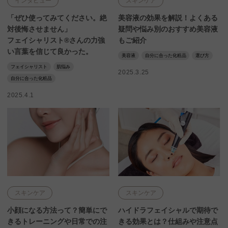
インタビュー
スキンケア
「ぜひ使ってみてください。絶
美容液の効果を解説！よくある
対後悔させません」
疑問や悩み別のおすすめ美容液
フェイシャリスト®︎さんの力強
もご紹介
い言葉を信じて良かった。
美容液
自分に合った化粧品
選び方
フェイシャリスト
肌悩み
2025.3.25
自分に合った化粧品
2025.4.1
スキンケア
スキンケア
小顔になる方法って？簡単にで
ハイドラフェイシャルで期待で
きるトレーニングや日常での注
きる効果とは？仕組みや注意点