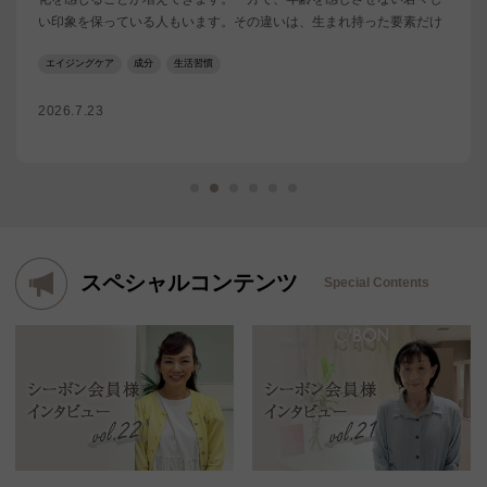
い印象を保っている人もいます。その違いは、生まれ持った要素だけ
ではありません。実は、日々のスキンケアや食事、運動などの生活習
エイジングケア
成分
生活習慣
慣が、見た目の印象に影響していることもあります。今回は、老けな
い人に見られる特徴や、若々しさをキープするために取り入れたい習
2026.7.23
慣について解説します。
スペシャルコンテンツ
Special Contents