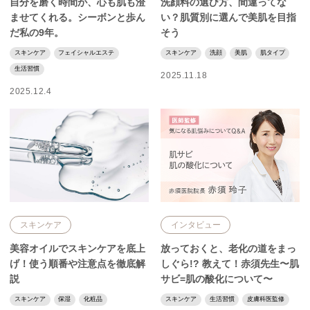
自分を磨く時間が、心も肌も澄
洗顔料の選び方、間違ってな
ませてくれる。シーボンと歩ん
い？肌質別に選んで美肌を目指
だ私の9年。
そう
スキンケア
フェイシャルエステ
スキンケア
洗顔
美肌
肌タイプ
生活習慣
2025.11.18
2025.12.4
スキンケア
インタビュー
美容オイルでスキンケアを底上
放っておくと、老化の道をまっ
げ！使う順番や注意点を徹底解
しぐら!? 教えて！赤須先生〜肌
説
サビ=肌の酸化について〜
スキンケア
保湿
化粧品
スキンケア
生活習慣
皮膚科医監修