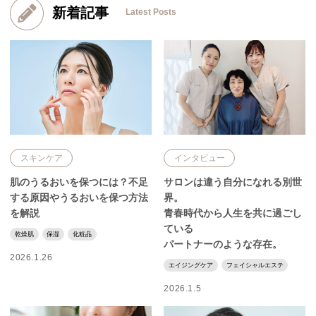
新着記事
Latest Posts
スキンケア
インタビュー
肌のうるおいを保つには？不足
サロンは違う自分になれる別世
する原因やうるおいを保つ方法
界。
を解説
青春時代から人生を共に過ごし
ている
乾燥肌
保湿
化粧品
パートナーのような存在。
2026.1.26
エイジングケア
フェイシャルエステ
2026.1.5