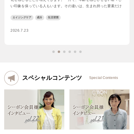
い印象を保っている人もいます。その違いは、生まれ持った要素だけ
ではありません。実は、日々のスキンケアや食事、運動などの生活習
エイジングケア
成分
生活習慣
慣が、見た目の印象に影響していることもあります。今回は、老けな
い人に見られる特徴や、若々しさをキープするために取り入れたい習
2026.7.23
慣について解説します。
スペシャルコンテンツ
Special Contents