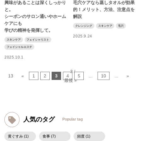
興味があることは深くしっかり
毛穴ケアなら蒸しタオルが効果
と。
的！メリット、方法、注意点を
シーボンのサロン通いやホーム
解説
ケアにも
クレンジング
スキンケア
毛穴
学びの精神を発揮して。
2025.9.24
スキンケア
フェイシャリスト
フェイシャルエステ
2025.10.1
3 /
13
«
1
2
3
4
5
...
10
...
»
最後 »
人気のタグ
Popular tag
黄ぐすみ (1)
食事 (7)
頻度 (1)