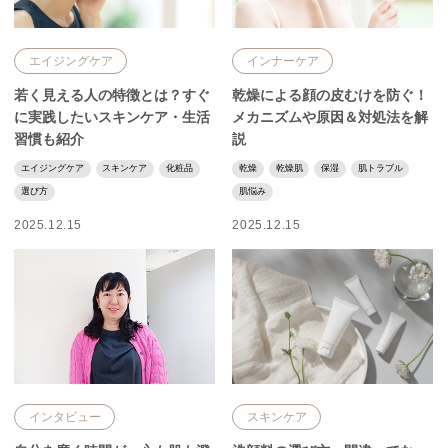
エイジングケア
インナーケア
若く見える人の特徴とは？すぐ
乾燥による顔の皮むけを防ぐ！
に実践したいスキンケア・生活
メカニズムや原因＆対処法を解
習慣も紹介
説
エイジングケア
スキンケア
化粧品
乾燥
乾燥肌
保湿
肌トラブル
選び方
肌悩み
2025.12.15
2025.12.15
インタビュー
スキンケア