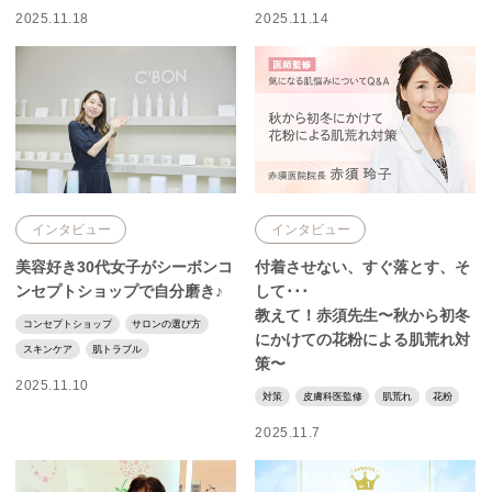
2025.11.18
2025.11.14
インタビュー
インタビュー
美容好き30代女子がシーボンコ
付着させない、すぐ落とす、そ
ンセプトショップで自分磨き♪
して･･･
教えて！赤須先生〜秋から初冬
コンセプトショップ
サロンの選び方
にかけての花粉による肌荒れ対
スキンケア
肌トラブル
策〜
2025.11.10
対策
皮膚科医監修
肌荒れ
花粉
2025.11.7