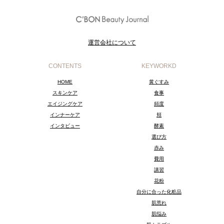
運営会社について
CONTENTS
KEYWORKD
HOME
黄ぐすみ
スキンケア
食事
エイジングケア
頻度
インナーケア
頬
インタビュー
酵素
選び方
赤み
費用
講習
花粉
自分に合った化粧品
肌荒れ
肌悩み