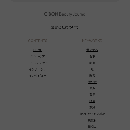
運営会社について
CONTENTS
KEYWORKD
HOME
黄ぐすみ
スキンケア
食事
エイジングケア
頻度
インナーケア
頬
インタビュー
酵素
選び方
赤み
費用
講習
花粉
自分に合った化粧品
肌荒れ
肌悩み