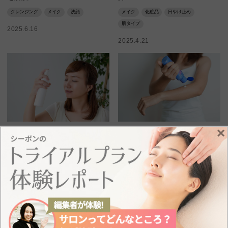
クレンジング
メイク
洗顔
メイク
化粧品
日やけ止め
肌タイプ
2025.6.16
2025.4.21
×
スキンケア
スキンケア
メイクの上から保湿はできる？
日やけ止めは「こまめな塗り直
手軽に保湿できるアイテムや乾
し」が必須！タイミングや効果
燥を防ぐメイクのコツも紹介
を高めるテクを解説
メイク
乾燥肌
保湿
メイク
化粧品
日やけ止め
2025.4.18
2025.4.18