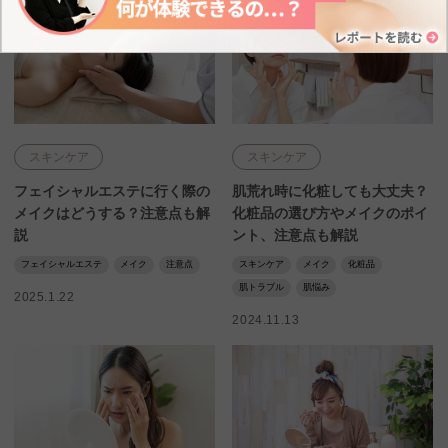
スキンケア
スキンケア
フェイシャルエステに行く際の
肌荒れ時に化粧しても大丈夫？
メイクはどうする？注意点も解
化粧品の選び方やメイクのポイ
説
ント、注意点も解説
フェイシャルエステ
メイク
注意点
スキンケア
メイク
化粧品
肌トラブル
肌悩み
2025.1.22
2024.11.13