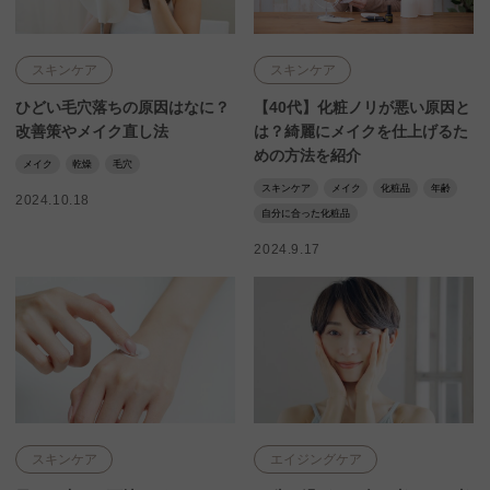
スキンケア
スキンケア
ひどい毛穴落ちの原因はなに？
【40代】化粧ノリが悪い原因と
改善策やメイク直し法
は？綺麗にメイクを仕上げるた
めの方法を紹介
メイク
乾燥
毛穴
スキンケア
メイク
化粧品
年齢
2024.10.18
自分に合った化粧品
2024.9.17
スキンケア
エイジングケア