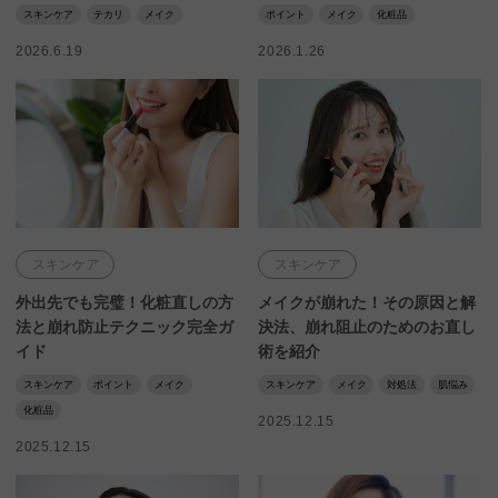
スキンケア
テカリ
メイク
ポイント
メイク
化粧品
2026.6.19
2026.1.26
スキンケア
スキンケア
外出先でも完璧！化粧直しの方
メイクが崩れた！その原因と解
法と崩れ防止テクニック完全ガ
決法、崩れ阻止のためのお直し
イド
術を紹介
スキンケア
ポイント
メイク
スキンケア
メイク
対処法
肌悩み
化粧品
2025.12.15
2025.12.15