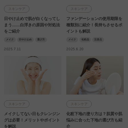
スキンケア
スキンケア
日やけ止めで肌が白くなってし
ファンデーションの使用期限を
まう……白浮きの原因や対処法
種類別に紹介！長持ちさせるポ
をご紹介
イントも解説
メイク
日やけ止め
選び方
メイク
化粧品
注意点
2025.7.11
2025.6.20
スキンケア
スキンケア
メイクしてない日もクレンジン
化粧下地の塗り方は？肌質や肌
グは必要！メリットやポイント
悩みに合った下地の選び方も紹
を解説
介